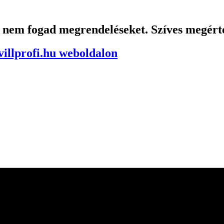
g nem fogad megrendeléseket. Szíves megért
illprofi.hu weboldalon