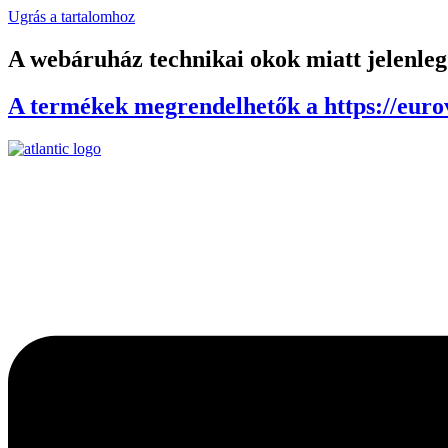
Ugrás a tartalomhoz
A webáruház technikai okok miatt jelenle
A termékek megrendelhetők a https://eurov