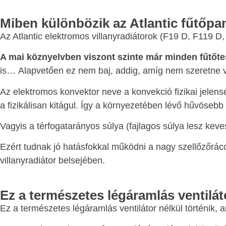
Miben különbözik az Atlantic fűtőpa
Az Atlantic elektromos villanyradiátorok (F19 D, F119 D
A mai köznyelvben viszont szinte már minden fűtőte
is… Alapvetően ez nem baj, addig, amíg nem szeretne va
Az elektromos konvektor neve a konvekció fizikai jelensé
a fizikálisan kitágul. Így a környezetében lévő hűvöseb
Vagyis a térfogatarányos súlya (fajlagos súlya lesz kev
Ezért tudnak jó hatásfokkal működni a nagy szellőzőráccs
villanyradiátor belsejében.
Ez a természetes légáramlás ventiláto
Ez a természetes légáramlás ventilátor nélkül történik, a