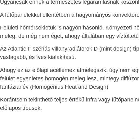
Ugyancsak ennek a természetes légáramlásnak köszönhet
A fűtőpanelekkel ellentétben a hagyományos konvektorok 
Felületi hőmérsékletük is nagyon hasonló. Környezeti hő
meleg, de még nem éget, ahogy általában egy víztöltetű
Az Atlantic F szériás villanyradiátorok D (mint design) t
vastagabb, és íves kialakítású.
Ahogy ez az előlapi acéllemez átmelegszik, úgy nem egy po
felület egyenletes homogén meleg lesz, mintegy diffúzor
fantázianév (Homogenius Heat and Design)
Korántsem tekinthető teljes értékű infra vagy fűtőpanel
előlapos típusok.