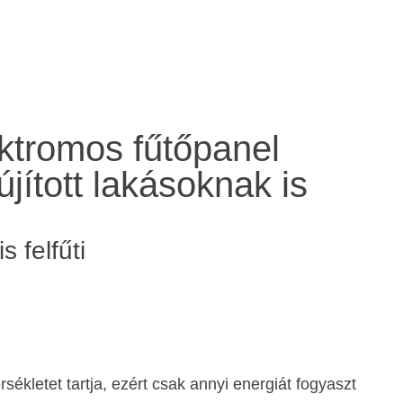
ektromos fűtőpanel
jított lakásoknak is
 felfűti
ékletet tartja, ezért csak annyi energiát fogyaszt