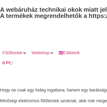
A webáruház technikai okok miatt j
A termékek megrendelhetők a https:/
Fűtőtestek
Webshop
Cikkeink
0
Ft
Hogy ne csak egy hideg ingatlana, hanem egy barátság
Minőségi elektromos fűtőtestek azoknak, akik már megel