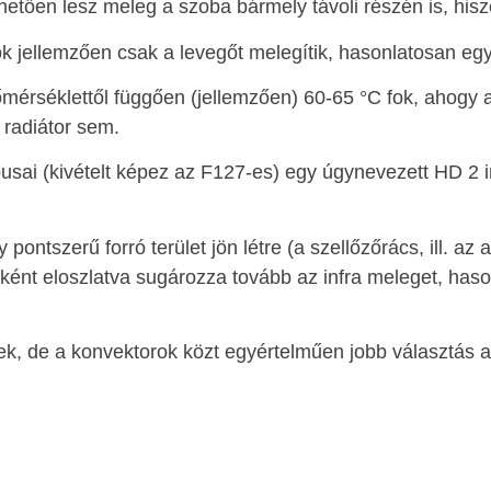
ően lesz meleg a szoba bármely távoli részén is, hisze
jellemzően csak a levegőt melegítik, hasonlatosan egy v
mérséklettől függően (jellemzően) 60-65 °C fok, ahogy a
 radiátor sem.
ípusai (kivételt képez az F127-es) egy úgynevezett HD 2 i
ntszerű forró terület jön létre (a szellőzőrács, ill. az a
ként eloszlatva sugározza tovább az infra meleget, hason
nek, de a konvektorok közt egyértelműen jobb választás a