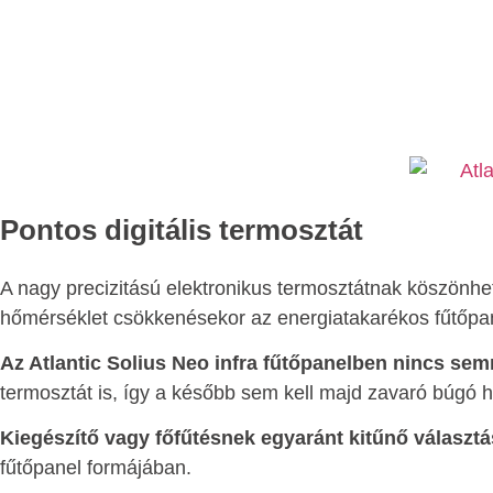
Pontos digitális termosztát
A nagy precizitású elektronikus termosztátnak köszönh
hőmérséklet csökkenésekor az energiatakarékos fűtőpanel
Az Atlantic Solius Neo infra fűtőpanelben nincs se
termosztát is, így a később sem kell majd zavaró búgó 
Kiegészítő vagy főfűtésnek egyaránt kitűnő választá
fűtőpanel formájában.