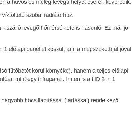
n a hűvös és meleg levegő helyet cserél, keveredik.
íztöltetű szobai radiátorhoz.
 kiszálló levegő hőmérséklete is hasonló. Ez már jó
n 1 előlapi panellel készül, ami a megszokottnál jóval
lsó fűtőbetét körül környéke), hanem a teljes előlapi
lóan mint egy infrapanel. Innen is a HD 2 in 1
 nagyobb hőcsillapítással (tartással) rendelkező