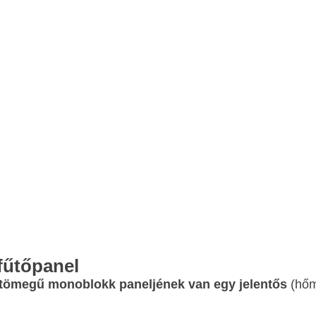
fűtőpanel
és tömegű monoblokk paneljének van egy jelentős
(hőm