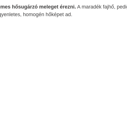
emes hősugárzó meleget érezni.
A maradék fajhő, pedi
 egyenletes, homogén hőképet ad.