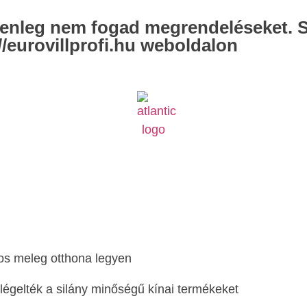
elenleg nem fogad megrendeléseket. 
/eurovillprofi.hu weboldalon
os meleg otthona legyen
égelték a silány minőségű kínai termékeket