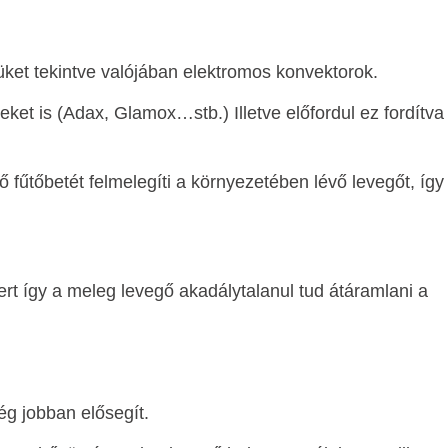
üket tekintve valójában elektromos konvektorok.
ket is (Adax, Glamox…stb.) Illetve előfordul ez fordítva
 fűtőbetét felmelegíti a környezetében lévő levegőt, így
ert így a meleg levegő akadálytalanul tud átáramlani a
ég jobban elősegít.