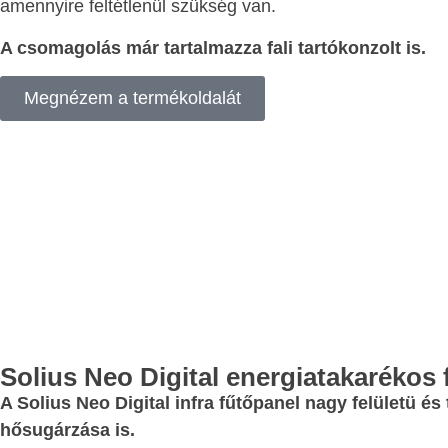
amennyire feltétlenül szükség van.
A csomagolás már tartalmazza fali tartókonzolt is.
Megnézem a termékoldalát
Solius Neo Digital energiatakarékos 
A Solius Neo Digital infra fűtőpanel nagy felületü 
hősugárzása is.