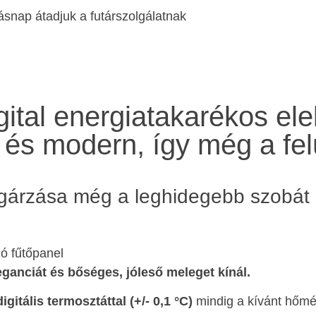
snap átadjuk a futárszolgálatnak
gital energiatakarékos el
 és modern, így még a felú
gárzása még a leghidegebb szobát is
ó fűtőpanel
ganciát és bőséges, jóleső meleget kínál.
igitális termosztáttal (+/- 0,1 °C)
mindig a kívánt hőmérs