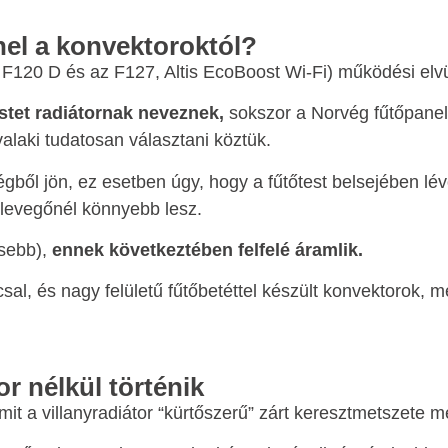
nel a konvektoroktól?
, F120 D és az F127, Altis EcoBoost Wi-Fi) működési elv
stet radiátornak neveznek,
sokszor a Norvég fűtőpanele
laki tudatosan választani köztük.
gből jön, ez esetben úgy, hogy a fűtőtest belsejében lévő
b levegőnél könnyebb lesz.
esebb),
ennek következtében felfelé áramlik.
al, és nagy felületű fűtőbetéttel készült konvektorok, m
r nélkül történik
mit a villanyradiátor “kürtőszerű” zárt keresztmetszete m