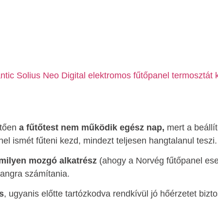
etően
a fűtőtest nem működik egész nap,
mert a beállí
 ismét fűteni kezd, mindezt teljesen hangtalanul teszi.
mmilyen mozgó alkatrész
(ahogy a Norvég fűtőpanel ese
hangra számítania.
s
, ugyanis előtte tartózkodva rendkívül jó hőérzetet bizt