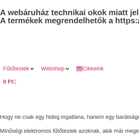
A webáruház technikai okok miatt j
A termékek megrendelhetők a https:/
Fűtőtestek
Webshop
Cikkeink
0
Ft
Hogy ne csak egy hideg ingatlana, hanem egy barátság
Minőségi elektromos fűtőtestek azoknak, akik már megel