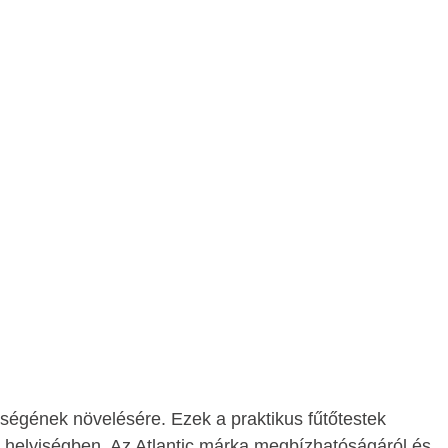
égének növelésére. Ezek a praktikus fűtőtestek
 helyiségben. Az Atlantic márka megbízhatóságáról és