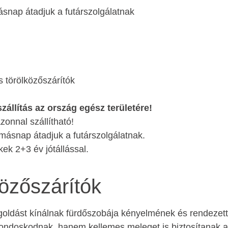
snap átadjuk a futárszolgálatnak
 törölközőszárítók
zállítás az ország egész területére!
zonnal szállítható!
ásnap átadjuk a futárszolgálatnak.
ek 2+3 év jótállással.
közőszárítók
ldást kínálnak fürdőszobája kényelmének és rendezetts
gondoskodnak, hanem kellemes meleget is biztosítanak a