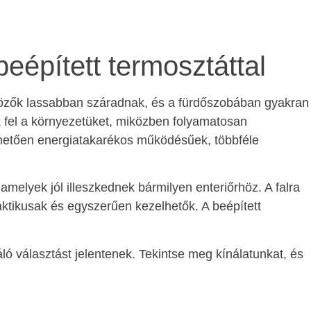
beépített termosztáttal
özők lassabban száradnak, és a fürdőszobában gyakran
k fel a környezetüket, miközben folyamatosan
nhetően energiatakarékos működésűek, többféle
 amelyek jól illeszkednek bármilyen enteriőrhöz. A falra
ktikusak és egyszerűen kezelhetők. A beépített
váló választást jelentenek. Tekintse meg kínálatunkat, és