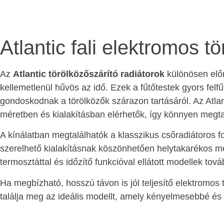
Atlantic fali elektromos t
Az
Atlantic törölközőszárító radiátorok
különösen elő
kellemetlenül hűvös az idő. Ezek a fűtőtestek gyors fe
gondoskodnak a törölközők szárazon tartásáról. Az Atla
méretben és kialakításban elérhetők, így könnyen megtal
A kínálatban megtalálhatók a klasszikus csőradiátoros for
szerelhető kialakításnak köszönhetően helytakarékos me
termosztáttal és időzítő funkcióval ellátott modellek to
Ha megbízható, hosszú távon is jól teljesítő elektromos t
találja meg az ideális modellt, amely kényelmesebbé és 