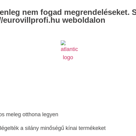
elenleg nem fogad megrendeléseket. 
/eurovillprofi.hu weboldalon
os meleg otthona legyen
égelték a silány minőségű kínai termékeket