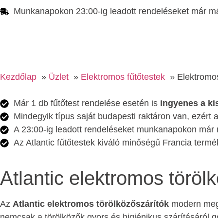
Munkanapokon 23:00-ig leadott rendeléseket már má
Kezdőlap
Üzlet
Elektromos fűtőtestek
Elektromos
Már 1 db fűtőtest rendelése esetén is
ingyenes a kis
Mindegyik típus saját budapesti raktáron van, ezért a
A 23:00-ig leadott rendeléseket munkanapokon már m
Az Atlantic fűtőtestek kiváló minőségű Francia termék
Atlantic elektromos töröl
Az
Atlantic elektromos törölközőszárítók
modern mego
nemcsak a törölközők gyors és higiénikus szárításáról 