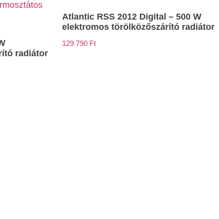
Atlantic RSS 2012 Digital – 500 W
elektromos törölközőszárító radiátor
 W
129 790
Ft
ító radiátor