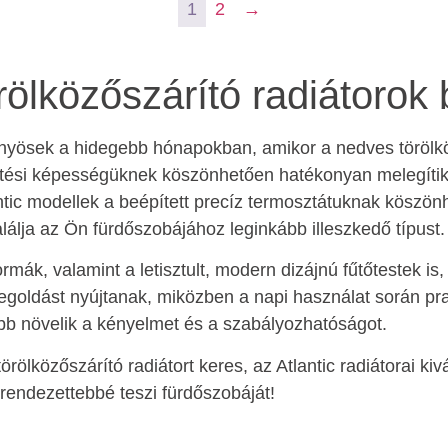
1
2
→
örölközőszárító radiátorok 
nyösek a hidegebb hónapokban, amikor a nedves törölk
lfűtési képességüknek köszönhetően hatékonyan melegíti
ntic modellek a beépített precíz termosztátuknak köszö
álja az Ön fürdőszobájához leginkább illeszkedő típust.
mák, valamint a letisztult, modern dizájnú fűtőtestek is,
goldást nyújtanak, miközben a napi használat során pra
vább növelik a kényelmet és a szabályozhatóságot.
örölközőszárító radiátort keres, az Atlantic radiátorai ki
rendezettebbé teszi fürdőszobáját!