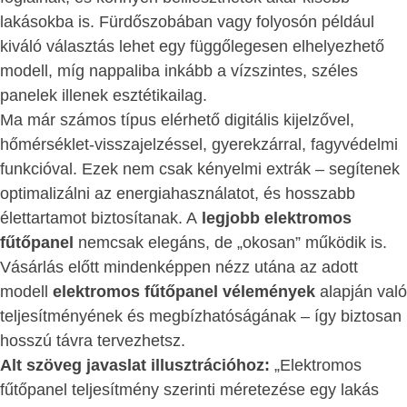
lakásokba is. Fürdőszobában vagy folyosón például
kiváló választás lehet egy függőlegesen elhelyezhető
modell, míg nappaliba inkább a vízszintes, széles
panelek illenek esztétikailag.
Ma már számos típus elérhető digitális kijelzővel,
hőmérséklet-visszajelzéssel, gyerekzárral, fagyvédelmi
funkcióval. Ezek nem csak kényelmi extrák – segítenek
optimalizálni az energiahasználatot, és hosszabb
élettartamot biztosítanak. A
legjobb elektromos
fűtőpanel
nemcsak elegáns, de „okosan” működik is.
Vásárlás előtt mindenképpen nézz utána az adott
modell
elektromos fűtőpanel vélemények
alapján való
teljesítményének és megbízhatóságának – így biztosan
hosszú távra tervezhetsz.
Alt szöveg javaslat illusztrációhoz:
„Elektromos
fűtőpanel teljesítmény szerinti méretezése egy lakás