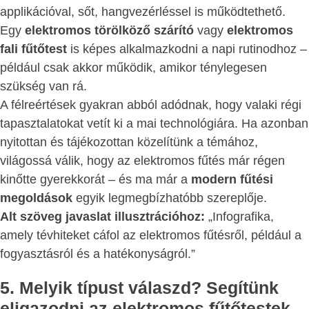
applikációval, sőt, hangvezérléssel is működtethető.
Egy
elektromos törölköző szárító
vagy
elektromos
fali fűtőtest
is képes alkalmazkodni a napi rutinodhoz –
például csak akkor működik, amikor ténylegesen
szükség van rá.
A félreértések gyakran abból adódnak, hogy valaki régi
tapasztalatokat vetít ki a mai technológiára. Ha azonban
nyitottan és tájékozottan közelítünk a témához,
világossá válik, hogy az elektromos fűtés már régen
kinőtte gyerekkorát – és ma már a
modern fűtési
megoldások
egyik legmegbízhatóbb szereplője.
Alt szöveg javaslat illusztrációhoz:
„Infografika,
amely tévhiteket cáfol az elektromos fűtésről, például a
fogyasztásról és a hatékonyságról.”
5. Melyik típust válaszd? Segítünk
eligazodni az elektromos fűtőtestek