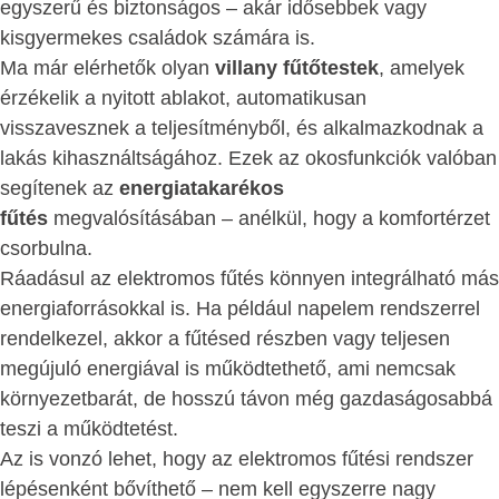
egyszerű és biztonságos – akár idősebbek vagy
kisgyermekes családok számára is.
Ma már elérhetők olyan
villany fűtőtestek
, amelyek
érzékelik a nyitott ablakot, automatikusan
visszavesznek a teljesítményből, és alkalmazkodnak a
lakás kihasználtságához. Ezek az okosfunkciók valóban
segítenek az
energiatakarékos
fűtés
megvalósításában – anélkül, hogy a komfortérzet
csorbulna.
Ráadásul az elektromos fűtés könnyen integrálható más
energiaforrásokkal is. Ha például napelem rendszerrel
rendelkezel, akkor a fűtésed részben vagy teljesen
megújuló energiával is működtethető, ami nemcsak
környezetbarát, de hosszú távon még gazdaságosabbá
teszi a működtetést.
Az is vonzó lehet, hogy az elektromos fűtési rendszer
lépésenként bővíthető – nem kell egyszerre nagy