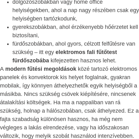
dolgozószobákban vagy home office
helyiségekben, ahol a nap nagy részében csak egy
helyiségben tartózkodunk,
gyerekszobákban, ahol érzékenyebb hőérzetet kell
biztosítani,
fürdőszobákban, ahol gyors, célzott felfűtésre van
szükség – itt egy
elektromos fali fűtőtest
fürdőszobába
kifejezetten hasznos lehet.
A
modern fűtési megoldások
közé tartozó elektromos
panelek és konvektorok kis helyet foglalnak, gyakran
mobilak, így könnyen áthelyezhetők egyik helyiségből a
másikba. Nincs szükség csövek kiépítésére, nincsenek
átalakítási költségek. Ha ma a nappaliban van rá
szükség, holnap a hálószobában, csak áthelyezed. Ez a
fajta szabadság különösen hasznos, ha még nem
végleges a lakás elrendezése, vagy ha időszakosan
változik, hogy melyik szobát használod intenzívebben.