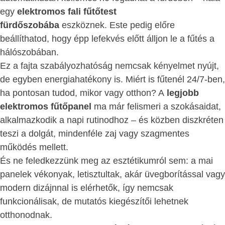
egy
elektromos fali fűtőtest
fürdőszobába
eszköznek. Este pedig előre
beállíthatod, hogy épp lefekvés előtt álljon le a fűtés a
hálószobában.
Ez a fajta szabályozhatóság nemcsak kényelmet nyújt,
de egyben energiahatékony is. Miért is fűtenél 24/7-ben,
ha pontosan tudod, mikor vagy otthon? A
legjobb
elektromos fűtőpanel
ma már felismeri a szokásaidat,
alkalmazkodik a napi rutinodhoz – és közben diszkréten
teszi a dolgát, mindenféle zaj vagy szagmentes
működés mellett.
És ne feledkezzünk meg az esztétikumról sem: a mai
panelek vékonyak, letisztultak, akár üvegborítással vagy
modern dizájnnal is elérhetők, így nemcsak
funkcionálisak, de mutatós kiegészítői lehetnek
otthonodnak.