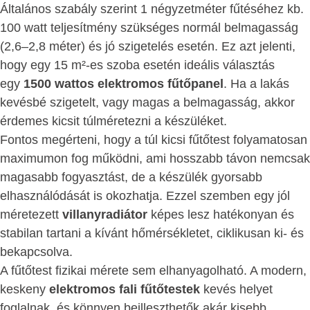
Általános szabály szerint 1 négyzetméter fűtéséhez kb.
100 watt teljesítmény szükséges normál belmagasság
(2,6–2,8 méter) és jó szigetelés esetén. Ez azt jelenti,
hogy egy 15 m²-es szoba esetén ideális választás
egy
1500 wattos elektromos fűtőpanel
. Ha a lakás
kevésbé szigetelt, vagy magas a belmagasság, akkor
érdemes kicsit túlméretezni a készüléket.
Fontos megérteni, hogy a túl kicsi fűtőtest folyamatosan
maximumon fog működni, ami hosszabb távon nemcsak
magasabb fogyasztást, de a készülék gyorsabb
elhasználódását is okozhatja. Ezzel szemben egy jól
méretezett
villanyradiátor
képes lesz hatékonyan és
stabilan tartani a kívánt hőmérsékletet, ciklikusan ki- és
bekapcsolva.
A fűtőtest fizikai mérete sem elhanyagolható. A modern,
keskeny
elektromos fali fűtőtestek
kevés helyet
foglalnak, és könnyen beilleszthetők akár kisebb