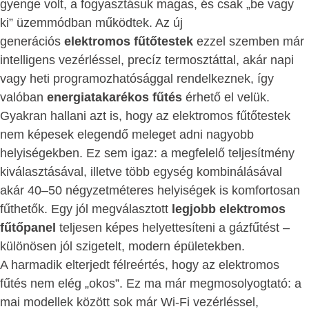
gyenge volt, a fogyasztásuk magas, és csak „be vagy
ki” üzemmódban működtek. Az új
generációs
elektromos fűtőtestek
ezzel szemben már
intelligens vezérléssel, precíz termosztáttal, akár napi
vagy heti programozhatósággal rendelkeznek, így
valóban
energiatakarékos fűtés
érhető el velük.
Gyakran hallani azt is, hogy az elektromos fűtőtestek
nem képesek elegendő meleget adni nagyobb
helyiségekben. Ez sem igaz: a megfelelő teljesítmény
kiválasztásával, illetve több egység kombinálásával
akár 40–50 négyzetméteres helyiségek is komfortosan
fűthetők. Egy jól megválasztott
legjobb elektromos
fűtőpanel
teljesen képes helyettesíteni a gázfűtést –
különösen jól szigetelt, modern épületekben.
A harmadik elterjedt félreértés, hogy az elektromos
fűtés nem elég „okos”. Ez ma már megmosolyogtató: a
mai modellek között sok már Wi-Fi vezérléssel,