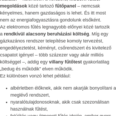
megoldások
közé tartozó
fűtőpanel
– nemcsak
kényelmes, hanem gazdaságos is lehet. És itt most
nem az energiafogyasztásra gondolunk elsőként.
Az elektromos fűtés legnagyobb előnyei közé tartozik
a
rendkívül alacsony beruházási költség
. Míg egy
gázkazános rendszer telepítése komoly tervezést,
engedélyeztetést, kéményt, csőrendszert és kivitelező
csapatot igényel – több százezer vagy akár milliós
költséggel –, addig egy
villany fűtőtest
gyakorlatilag
„bedug és működik” elven működik.
Ez különösen vonzó lehet például:
albérletben élőknek, akik nem akarják bonyolítani a
meglévő rendszert,
nyaralótulajdonosoknak, akik csak szezonálisan
használnak fűtést,