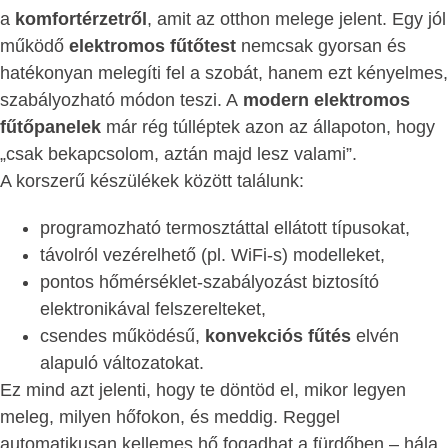
a
komfortérzetről
, amit az otthon melege jelent. Egy jól
működő
elektromos fűtőtest
nemcsak gyorsan és
hatékonyan melegíti fel a szobát, hanem ezt kényelmes,
szabályozható módon teszi. A
modern elektromos
fűtőpanelek
már rég túlléptek azon az állapoton, hogy
„csak bekapcsolom, aztán majd lesz valami”.
A korszerű készülékek között találunk:
programozható termosztáttal ellátott típusokat,
távolról vezérelhető (pl. WiFi-s) modelleket,
pontos hőmérséklet-szabályozást biztosító
elektronikával felszerelteket,
csendes működésű,
konvekciós fűtés
elvén
alapuló változatokat.
Ez mind azt jelenti, hogy te döntöd el, mikor legyen
meleg, milyen hőfokon, és meddig. Reggel
automatikusan kellemes hő fogadhat a fürdőben – hála