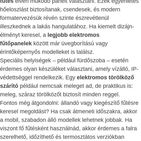
fűtés
elvén működő panelt választani. Ezek egyenletes
hőeloszlást biztosítanak, csendesek, és modern
formatervezésük révén szinte észrevétlenül
illeszkednek a lakás hangulatához. Ha kiemelt dizájn-
élményt keresel, a
legjobb elektromos
fűtőpanelek
között már üvegborítású vagy
érintőképernyős modelleket is találsz.
Speciális helyiségek – például fürdőszoba – esetén
érdemes olyan készüléket választani, amely vízálló, IP-
védettséggel rendelkezik. Egy
elektromos törölköző
szárító
például nemcsak meleget ad, de praktikus is:
meleg, száraz törölközőt biztosít minden reggel.
Fontos még átgondolni: állandó vagy kiegészítő fűtésre
keresel megoldást? Ha csak átmeneti időszakra, akkor
a mobil, szabadon álló modellek lehetnek jobbak. Ha
viszont fő fűtésként használnád, akkor érdemes a falra
szerelhető, időzíthető és termosztátos verziókban