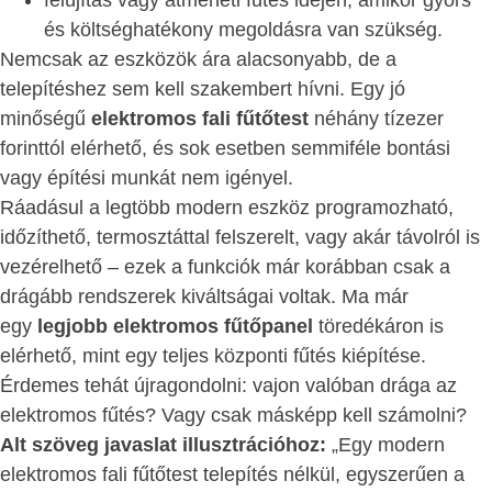
felújítás vagy átmeneti fűtés idején, amikor gyors
és költséghatékony megoldásra van szükség.
Nemcsak az eszközök ára alacsonyabb, de a
telepítéshez sem kell szakembert hívni. Egy jó
minőségű
elektromos fali fűtőtest
néhány tízezer
forinttól elérhető, és sok esetben semmiféle bontási
vagy építési munkát nem igényel.
Ráadásul a legtöbb modern eszköz programozható,
időzíthető, termosztáttal felszerelt, vagy akár távolról is
vezérelhető – ezek a funkciók már korábban csak a
drágább rendszerek kiváltságai voltak. Ma már
egy
legjobb elektromos fűtőpanel
töredékáron is
elérhető, mint egy teljes központi fűtés kiépítése.
Érdemes tehát újragondolni: vajon valóban drága az
elektromos fűtés? Vagy csak másképp kell számolni?
Alt szöveg javaslat illusztrációhoz:
„Egy modern
elektromos fali fűtőtest telepítés nélkül, egyszerűen a