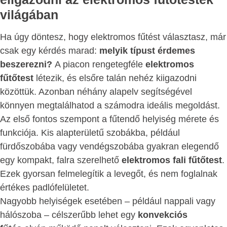
világában
Ha úgy döntesz, hogy elektromos fűtést választasz, már
csak egy kérdés marad:
melyik típust érdemes
beszerezni?
A piacon rengetegféle
elektromos
fűtőtest
létezik, és elsőre talán nehéz kiigazodni
közöttük. Azonban néhány alapelv segítségével
könnyen megtalálhatod a számodra ideális megoldást.
Az első fontos szempont a fűtendő helyiség mérete és
funkciója. Kis alapterületű szobákba, például
fürdőszobába vagy vendégszobába gyakran elegendő
egy kompakt, falra szerelhető
elektromos fali fűtőtest
.
Ezek gyorsan felmelegítik a levegőt, és nem foglalnak
értékes padlófelületet.
Nagyobb helyiségek esetében – például nappali vagy
hálószoba – célszerűbb lehet egy
konvekciós