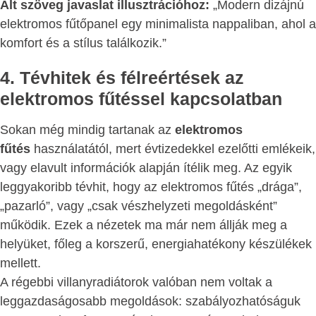
Alt szöveg javaslat illusztrációhoz:
„Modern dizájnú
elektromos fűtőpanel egy minimalista nappaliban, ahol a
komfort és a stílus találkozik.”
4. Tévhitek és félreértések az
elektromos fűtéssel kapcsolatban
Sokan még mindig tartanak az
elektromos
fűtés
használatától, mert évtizedekkel ezelőtti emlékeik,
vagy elavult információk alapján ítélik meg. Az egyik
leggyakoribb tévhit, hogy az elektromos fűtés „drága”,
„pazarló”, vagy „csak vészhelyzeti megoldásként”
működik. Ezek a nézetek ma már nem állják meg a
helyüket, főleg a korszerű, energiahatékony készülékek
mellett.
A régebbi villanyradiátorok valóban nem voltak a
leggazdaságosabb megoldások: szabályozhatóságuk