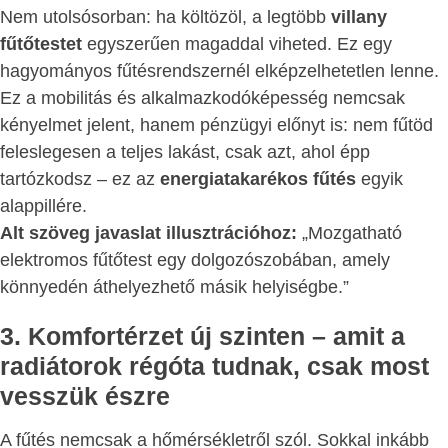
Nem utolsósorban: ha költözöl, a legtöbb
villany
fűtőtestet
egyszerűen magaddal viheted. Ez egy
hagyományos fűtésrendszernél elképzelhetetlen lenne.
Ez a mobilitás és alkalmazkodóképesség nemcsak
kényelmet jelent, hanem pénzügyi előnyt is: nem fűtöd
feleslegesen a teljes lakást, csak azt, ahol épp
tartózkodsz – ez az
energiatakarékos fűtés
egyik
alappillére.
Alt szöveg javaslat illusztrációhoz:
„Mozgatható
elektromos fűtőtest egy dolgozószobában, amely
könnyedén áthelyezhető másik helyiségbe.”
3. Komfortérzet új szinten – amit a
radiátorok régóta tudnak, csak most
vesszük észre
A fűtés nemcsak a hőmérsékletről szól. Sokkal inkább