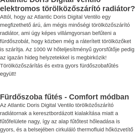
elektromos törölközőszárító radiátor?
Attól, hogy az Atlantic Doris Digital Ventilo egy
megfizethető árú, ám mégis minőségi törölközőszárító
radiátor, ami úgy képes villámgyorsan befűteni a
fürdőszobát, hogy közben még a ráterített törölközőket
is szárítja. Az 1000 W hőteljesítményű gyorsfűtője pedig
az igazán hideg helyzetekkel is megbirkózik!
Törölközőszárítás és extra gyors fürdőszobafűtés
együtt!
Fürdőszoba fűtés - Comfort módban
Az Atlantic Doris Digital Ventilo törölközőszárító
radiátornak a keresztbordázott kialakítása miatt a
fűtőfelülete nagy, így az alap fűtőtest hőleadása is
gyors, és a belsejében cirkuláló thermofluid hőközvetítő