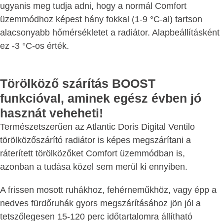
ugyanis meg tudja adni, hogy a normál Comfort
üzemmódhoz képest hány fokkal (1-9 °C-al) tartson
alacsonyabb hőmérsékletet a radiátor. Alapbeállításként
ez -3 °C-os érték.
Törölköző szárítás BOOST
funkcióval, aminek egész évben jó
hasznát veheheti!
Természetszerűen az Atlantic Doris Digital Ventilo
törölközőszárító radiátor is képes megszárítani a
ráterített törölközőket Comfort üzemmódban is,
azonban a tudása közel sem merül ki ennyiben.
A frissen mosott ruhákhoz, fehérneműkhöz, vagy épp a
nedves fürdőruhák gyors megszárításához jön jól a
tetszőlegesen 15-120 perc időtartalomra állítható