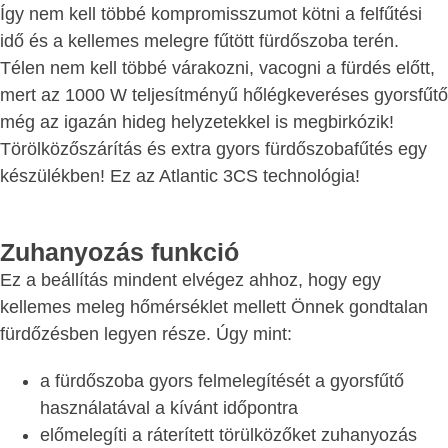
Így nem kell többé kompromisszumot kötni a felfűtési
idő és a kellemes melegre fűtött fürdőszoba terén.
Télen nem kell többé várakozni, vacogni a fürdés előtt,
mert az 1000 W teljesítményű hőlégkeveréses gyorsfűtő
még az igazán hideg helyzetekkel is megbirkózik!
Törölközőszárítás és extra gyors fürdőszobafűtés egy
készülékben! Ez az Atlantic 3CS technológia!
Zuhanyozás funkció
Ez a beállítás mindent elvégez ahhoz, hogy egy
kellemes meleg hőmérséklet mellett Önnek gondtalan
fürdőzésben legyen része. Úgy mint:
a fürdőszoba gyors felmelegítését a gyorsfűtő
használatával a kívánt időpontra
előmelegíti a ráterített törülközőket zuhanyozás