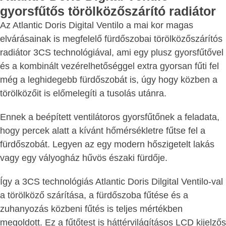
gyorsfűtős törölközőszárító radiátor
Az Atlantic Doris Digital Ventilo a mai kor magas
elvárásainak is megfelelő fürdőszobai törölközőszárítós
radiátor 3CS technológiával, ami egy plusz gyorsfűtővel
és a kombinált vezérelhetőséggel extra gyorsan fűti fel
még a leghidegebb fürdőszobát is, úgy hogy közben a
törölközőit is előmelegíti a tusolás utánra.
Ennek a beépített ventilátoros gyorsfűtőnek a feladata,
hogy percek alatt a kívánt hőmérsékletre fűtse fel a
fürdőszobát. Legyen az egy modern hőszigetelt lakás
vagy egy vályogház hűvös északi fürdője.
Így a 3CS technológiás Atlantic Doris Dilgital Ventilo-val
a törölköző szárítása, a fürdőszoba fűtése és a
zuhanyozás közbeni fűtés is teljes mértékben
megoldott. Ez a fűtőtest is háttérvilágításos LCD kijelzős