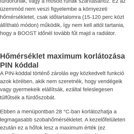
fürdőruhák, vagy a mosott ruhák szárításához. Ez az
üzemmód nem veszi figyelembe a környezeti
hőmérsékletet, csak időtartalomra (15-120 perc közt
állítható módon) működik, így nem kell attól tartania,
hogy a BOOST időnél tovább fűt majd a radiátor.
Hőmérséklet maximum korlátozása
PIN kóddal
A PIN-kóddal történő zárolás egy közkedvelt funkció
azok körében, akik nem szeretnék, hogy vendégeik
vagy gyermekeik elállítsák, ezáltal feleslegesen
túlfűtsék a fürdőszobát.
Ebben a menüpontban 28 °C-ban korlátozhatja a
legmagasabb szobahőmérsékletet. A kezelőfelületen
ezután ez a hőfok lesz a maximum érték (ez