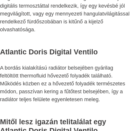
digitális termosztáttal rendelkezik, így egy kevésbé jól
megvilágított, vagy egy mennyezeti hangulatvilágitással
rendelkező fürdőszobában is kitűnő a kijelző
olvashatósága.
Atlantic Doris Digital Ventilo
A bordás kialakítású radiátor belsejében gyárilag
feltöltött thermofluid hővezető folyadék található.
Működés közben ez a hővezető folyadék természetes
módon, passzívan kering a fűtőtest belsejében, így a
radiátor teljes felülete egyenletesen meleg.
Mitől lesz igazán telitalálat egy
Atlantic Doris Digital Ventilo