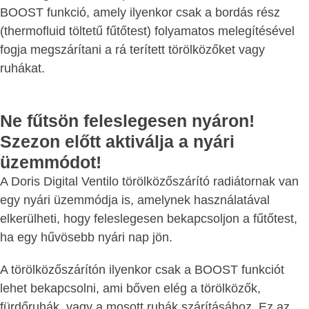
BOOST funkció, amely ilyenkor csak a bordás rész
(thermofluid töltetű fűtőtest) folyamatos melegítésével
fogja megszárítani a rá terített törölközőket vagy
ruhákat.
Ne fűtsön feleslegesen nyáron!
Szezon előtt aktiválja a nyári
üzemmódot!
A Doris Digital Ventilo törölközőszárító radiátornak van
egy nyári üzemmódja is, amelynek használatával
elkerülheti, hogy feleslegesen bekapcsoljon a fűtőtest,
ha egy hűvösebb nyári nap jön.
A törölközőszárítón ilyenkor csak a BOOST funkciót
lehet bekapcsolni, ami bőven elég a törölközők,
fürdőruhák, vagy a mosott ruhák szárításához. Ez az