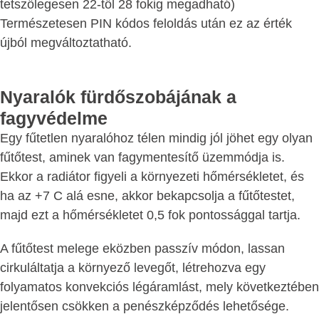
tetszőlegesen 22-től 28 fokig megadható)
Természetesen PIN kódos feloldás után ez az érték
újból megváltoztatható.
Nyaralók fürdőszobájának a
fagyvédelme
Egy fűtetlen nyaralóhoz télen mindig jól jöhet egy olyan
fűtőtest, aminek van fagymentesítő üzemmódja is.
Ekkor a radiátor figyeli a környezeti hőmérsékletet, és
ha az +7 C alá esne, akkor bekapcsolja a fűtőtestet,
majd ezt a hőmérsékletet 0,5 fok pontossággal tartja.
A fűtőtest melege eközben passzív módon, lassan
cirkuláltatja a környező levegőt, létrehozva egy
folyamatos konvekciós légáramlást, mely következtében
jelentősen csökken a penészképződés lehetősége.