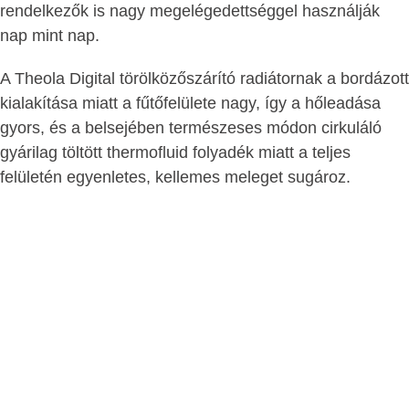
rendelkezők is nagy megelégedettséggel használják
nap mint nap.
A Theola Digital törölközőszárító radiátornak a bordázott
kialakítása miatt a fűtőfelülete nagy, így a hőleadása
gyors, és a belsejében természeses módon cirkuláló
gyárilag töltött thermofluid folyadék miatt a teljes
felületén egyenletes, kellemes meleget sugároz.