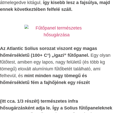
átmelegedve kitágul,
így kisebb lesz a fajsúlya, majd
ennek következtében felfelé száll.
Az Atlantic Solius sorozat viszont egy magas
hőmérsékletű (100+ C°) „igazi” fűtőpanel.
Egy olyan
fűtőtest, amiben egy lapos, nagy felületű (és több kg
tömegű) eloxált alumínium fűtőbetét található, ami
felhevül, és
mint minden nagy tömegű és
hőmérsékletű fém a fajhőjének egy részét
(itt cca. 1/3 részét) természetes infra
hősugárzásként adja le. Így a Solius fűtőpaneleknek