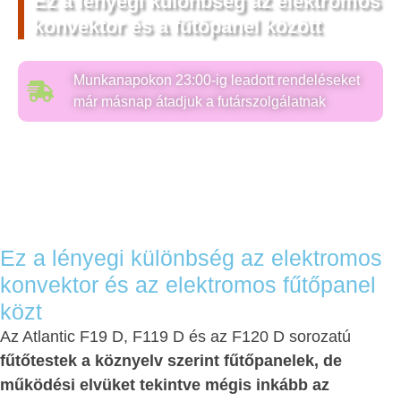
Ez a lényegi különbség az elektromos
konvektor és a fűtőpanel között
Munkanapokon 23:00-ig leadott rendeléseket
már másnap átadjuk a futárszolgálatnak
Ez a lényegi különbség az elektromos
konvektor és az elektromos fűtőpanel
közt
Az Atlantic F19 D, F119 D és az F120 D sorozatú
fűtőtestek a köznyelv szerint fűtőpanelek, de
működési elvüket tekintve mégis inkább az