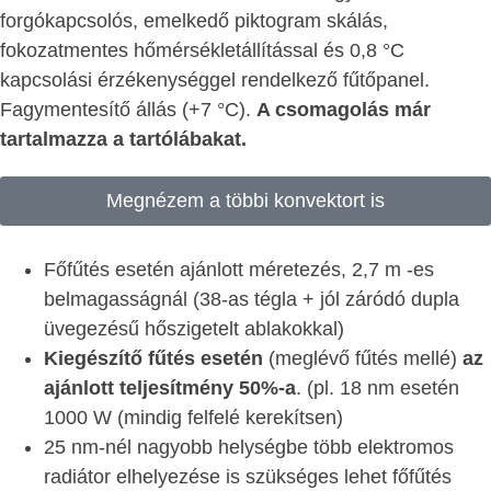
forgókapcsolós, emelkedő piktogram skálás,
fokozatmentes hőmérsékletállítással és 0,8 °C
kapcsolási érzékenységgel rendelkező fűtőpanel.
Fagymentesítő állás (+7 °C).
A csomagolás már
tartalmazza a tartólábakat.
Megnézem a többi konvektort is
Főfűtés esetén ajánlott méretezés, 2,7 m -es
belmagasságnál (38-as tégla + jól záródó dupla
üvegezésű hőszigetelt ablakokkal)
Kiegészítő fűtés esetén
(meglévő fűtés mellé)
az
ajánlott teljesítmény 50%-a
. (pl. 18 nm esetén
1000 W (mindig felfelé kerekítsen)
25 nm-nél nagyobb helységbe több elektromos
radiátor elhelyezése is szükséges lehet főfűtés