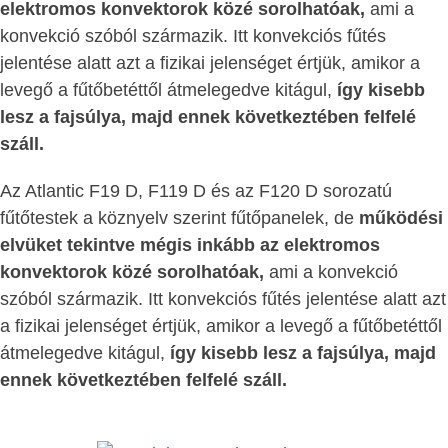
elektromos konvektorok közé sorolhatóak,
ami a
konvekció szóból származik. Itt konvekciós fűtés
jelentése alatt azt a fizikai jelenséget értjük, amikor a
levegő a fűtőbetéttől átmelegedve kitágul,
így kisebb
lesz a fajsúlya, majd ennek következtében felfelé
száll.
Az Atlantic F19 D, F119 D és az F120 D sorozatú
fűtőtestek a köznyelv szerint fűtőpanelek, de
működési
elvüket tekintve mégis inkább az elektromos
konvektorok közé sorolhatóak,
ami a konvekció
szóból származik. Itt konvekciós fűtés jelentése alatt azt
a fizikai jelenséget értjük, amikor a levegő a fűtőbetéttől
átmelegedve kitágul,
így kisebb lesz a fajsúlya, majd
ennek következtében felfelé száll.