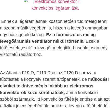
Ennek a légáramlásnak köszönhetően tud meleg lenni
a szoba másik végében is, hiszen a levegő önmagában
egy hőszigetelő közeg.
Ez a természetes meleg
levegőáramlás ventilátor nélkül történik.
Ezek a
fűtőtestek „csak” a levegőt melegítik, hasonlatosan egy
víztöltetű radiátorhoz.
Az Atlantic F19 D, F119 D és az F120 D sorozatú
fűtőtestek a köznyelv szerint fűtőpanelek, de
működési
elvüket tekintve mégis inkább az elektromos
konvektorok közé sorolhatóak,
ami a konvekció
szóból származik. Itt konvekciós fűtés jelentése alatt azt
a fizikai jelenséget értjük, amikor a levegő a fűtőbetéttől