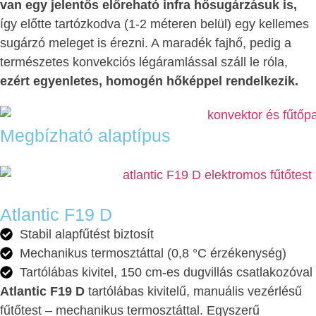
van egy jelentős előreható infra hősugárzásuk is,
így előtte tartózkodva (1-2 méteren belül) egy kellemes
sugárzó meleget is érezni. A maradék fajhő, pedig a
természetes konvekciós légáramlással száll le róla,
ezért egyenletes, homogén hőképpel rendelkezik.
Megbízható alaptípus
Atlantic F19 D
Stabil alapfűtést biztosít
Mechanikus termosztáttal (0,8 °C érzékenység)
Tartólábas kivitel, 150 cm-es dugvillás csatlakozóval
Atlantic F19 D
tartólábas kivitelű, manuális vezérlésű
fűtőtest – mechanikus termosztáttal. Egyszerű