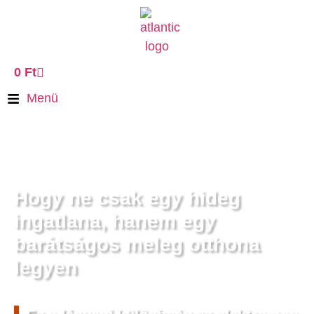
0
Ft
Menü
Hogy ne csak egy hideg
ingatlana, hanem egy
barátságos meleg otthona
legyen