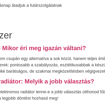
snap átadjuk a futárszolgálatnak
zer
 Mikor éri meg igazán váltani?
 csupán egy alternatíva a sok közül, hanem teljes érté
zerek: pontosabb a szabályozás, esztétikusabbak a kész
cikk barátságos, de szakmai megközelítésben végigveze
adiátor: Melyik a jobb választás?
elektromos radiátor lenne-e a jobb választás otthonod 
 a legjobb döntést hozhasd meg!