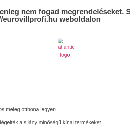
elenleg nem fogad megrendeléseket. 
/eurovillprofi.hu weboldalon
os meleg otthona legyen
égelték a silány minőségű kínai termékeket