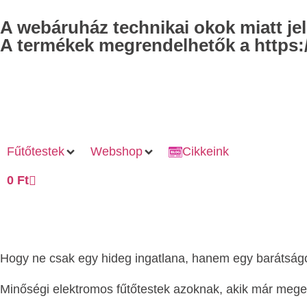
A webáruház technikai okok miatt j
A termékek megrendelhetők a https:/
Fűtőtestek
Webshop
Cikkeink
0
Ft
Hogy ne csak egy hideg ingatlana, hanem egy barátság
Minőségi elektromos fűtőtestek azoknak, akik már megel