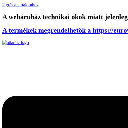
Ugrás a tartalomhoz
A webáruház technikai okok miatt jelenle
A termékek megrendelhetők a https://eurov