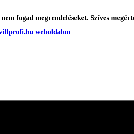
g nem fogad megrendeléseket. Szíves megért
illprofi.hu weboldalon