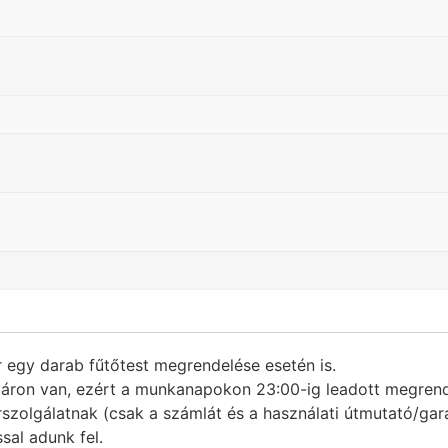
r egy darab fűtőtest megrendelése esetén is.
táron van, ezért a munkanapokon 23:00-ig leadott megrend
rszolgálatnak (csak a számlát és a használati útmutató/gar
sal adunk fel.