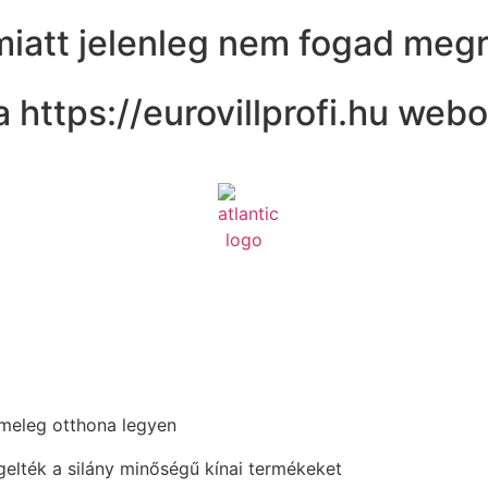
miatt jelenleg nem fogad meg
https://eurovillprofi.hu webo
meleg otthona legyen
elték a silány minőségű kínai termékeket