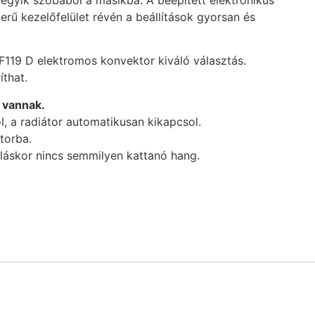
rű kezelőfelület révén a beállítások gyorsan és
F119 D elektromos konvektor kiváló választás.
that.
 vannak.
ól, a radiátor automatikusan kikapcsol.
torba.
oláskor nincs semmilyen kattanó hang.