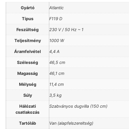
Gyártó
Atlantic
Típus
F119 D
Feszültség
230 V / 50 Hz ~ 1
Teljesítmény
1000 W
Áramfelvétel
4,4 A
Szélesség
46,5 cm
Magasság
46,1 cm
Mélység
11,4 cm
Súly
3,5 kg
Hálózati
Szabványos dugvilla (150 cm)
csatlakozás
Tartóláb
Van (alapfelszereltség)