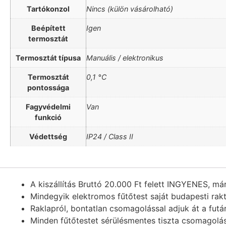
Tartókonzol
Nincs (külön vásárolható)
Beépített
Igen
termosztát
Termosztát típusa
Manuális / elektronikus
Termosztát
0,1 °C
pontossága
Fagyvédelmi
Van
funkció
Védettség
IP24 / Class II
A kiszállítás Bruttó 20.000 Ft felett INGYENES, má
Mindegyik elektromos fűtőtest saját budapesti rak
Raklapról, bontatlan csomagolással adjuk át a futá
Minden fűtőtestet sérülésmentes tiszta csomagolás