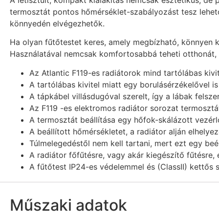
termosztát pontos hőmérséklet-szabályozást tesz lehetőv
könnyedén elvégezhetők.
Ha olyan fűtőtestet keres, amely megbízható, könnyen k
Használatával nemcsak komfortosabbá teheti otthonát, 
Az Atlantic F119-es radiátorok mind tartólábas kivi
A tartólábas kivitel miatt egy borulásérzékelővel is
A tápkábel villásdugóval szerelt, így a lábak fels
Az F119 -es elektromos radiátor sorozat termosztát
A termosztát beállítása egy hőfok-skálázott vezér
A beállított hőmérsékletet, a radiátor alján elhel
Túlmelegedéstől nem kell tartani, mert ezt egy beépí
A radiátor főfűtésre, vagy akár kiegészítő fűtésre,
A fűtőtest IP24-es védelemmel és (ClassII) kettős s
Műszaki adatok