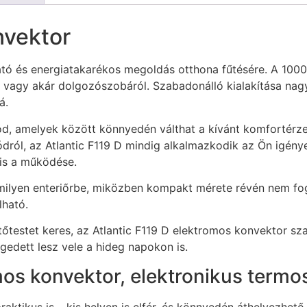
nvektor
ó és energiatakarékos megoldás otthona fűtésére. A 1000 
l vagy akár dolgozószobáról. Szabadonálló kialakítása nagy 
á.
, amelyek között könnyedén válthat a kívánt komfortérzet
ól, az Atlantic F119 D mindig alkalmazkodik az Ön igényeih
is a működése.
ármilyen enteriőrbe, miközben kompakt mérete révén nem f
lható.
testet keres, az Atlantic F119 D elektromos konvektor szab
gedett lesz vele a hideg napokon is.
mos konvektor, elektronikus termos
praktikus is – kis helyen is elfér, és könnyedén áthelyezhet