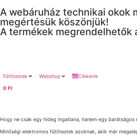
A webáruház technikai okok 
megértésük köszönjük!
A termékek megrendelhetők a 
Fűtőtestek
Webshop
Cikkeink
0
Ft
Hogy ne csak egy hideg ingatlana, hanem egy barátságos 
Minőségi elektromos fűtőtestek azoknak, akik már megelég