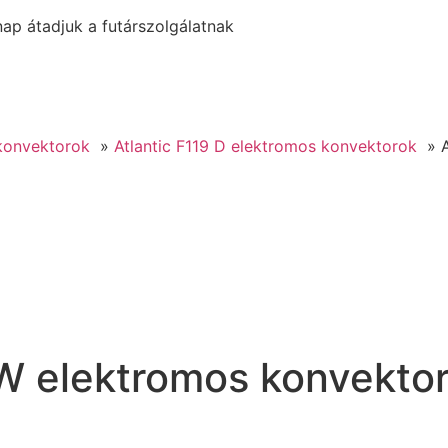
p átadjuk a futárszolgálatnak
konvektorok
Atlantic F119 D elektromos konvektorok
 W elektromos konvekto