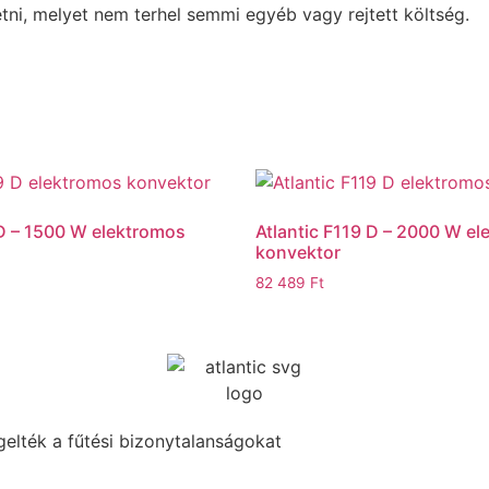
etni, melyet nem terhel semmi egyéb vagy rejtett költség.
 D – 1500 W elektromos
Atlantic F119 D – 2000 W e
konvektor
82 489
Ft
elték a fűtési bizonytalanságokat