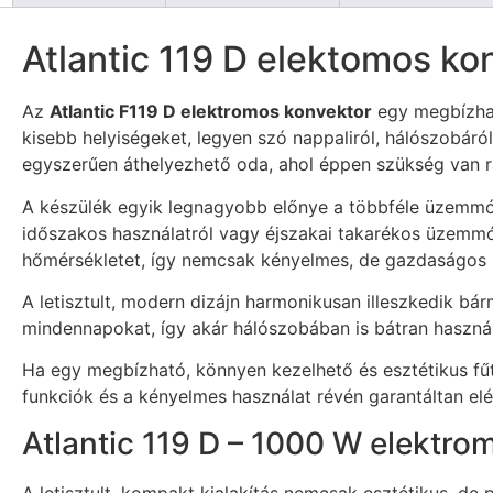
Atlantic 119 D elektomos ko
Az
Atlantic F119 D elektromos konvektor
egy megbízhat
kisebb helyiségeket, legyen szó nappaliról, hálószobáró
egyszerűen áthelyezhető oda, ahol éppen szükség van r
A készülék egyik legnagyobb előnye a többféle üzemmód
időszakos használatról vagy éjszakai takarékos üzemmódr
hőmérsékletet, így nemcsak kényelmes, de gazdaságos 
A letisztult, modern dizájn harmonikusan illeszkedik b
mindennapokat, így akár hálószobában is bátran haszná
Ha egy megbízható, könnyen kezelhető és esztétikus fűtő
funkciók és a kényelmes használat révén garantáltan elé
Atlantic 119 D – 1000 W elektro
A letisztult, kompakt kialakítás nemcsak esztétikus, de 