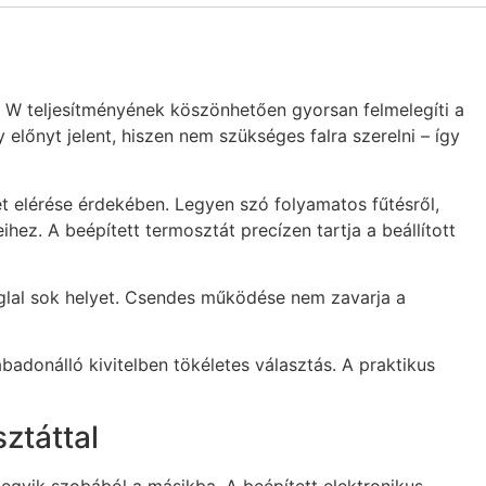
W teljesítményének köszönhetően gyorsan felmelegíti a
előnyt jelent, hiszen nem szükséges falra szerelni – így
 elérése érdekében. Legyen szó folyamatos fűtésről,
ez. A beépített termosztát precízen tartja a beállított
oglal sok helyet. Csendes működése nem zavarja a
adonálló kivitelben tökéletes választás. A praktikus
ztáttal
ő egyik szobából a másikba. A beépített elektronikus