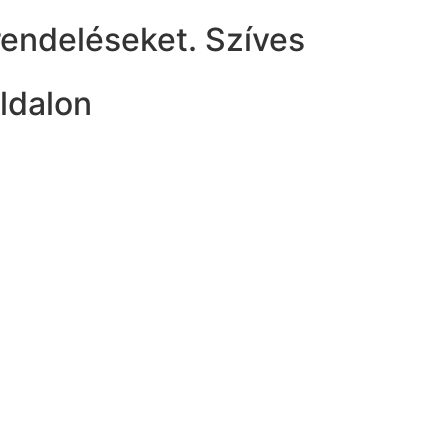
rendeléseket. Szíves
ldalon