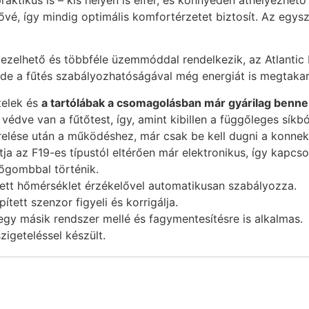
é, így mindig optimális komfortérzetet biztosít. Az egysze
ezelhető és többféle üzemmóddal rendelkezik, az Atlantic 
de a fűtés szabályozhatóságával még energiát is megtakarí
telek és
a tartólábak a csomagolásban már gyárilag benne
 védve van a fűtőtest, így, amint kibillen a függőleges síkb
zerelése után a működéshez, már csak be kell dugni a konnek
ja az F19-es típustól eltérően már elektronikus, így kapcs
lőgombbal történik.
yezett hőmérséklet érzékelővel automatikusan szabályozza.
tett szenzor figyeli és korrigálja.
 egy másik rendszer mellé és fagymentesítésre is alkalmas.
zigeteléssel készült.