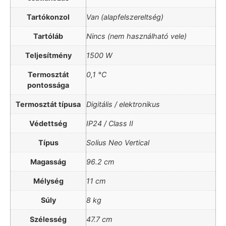
Tartókonzol
Van (alapfelszereltség)
Tartóláb
Nincs (nem használható vele)
Teljesítmény
1500 W
Termosztát
0,1 °C
pontossága
Termosztát típusa
Digitális / elektronikus
Védettség
IP24 / Class II
Típus
Solius Neo Vertical
Magasság
96.2 cm
Mélység
11 cm
Súly
8 kg
Szélesség
47.7 cm