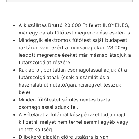
A kiszállítás Bruttó 20.000 Ft felett INGYENES,
már egy darab fűtőtest megrendelése esetén is.
Mindegyik elektromos fűtőtest saját budapesti
raktáron van, ezért a munkanapokon 23:00-ig
leadott megrendeléseket már másnap átadjuk a
futárszolgálat részére.
Raklapról, bontatlan csomagolással adjuk át a
futárszolgálatnak (csak a számlát és a
használati útmutató/garanciajegyet tesszük
bele)
Minden fűtőtestet sérülésmentes tiszta
csomagolással adunk fel.
A vételárat a futárnál készpénzzel tudja majd
kifizetni, melyet nem terhel semmi egyéb vagy
rejtett költség.
Díjbekérő alapján előre utalásra is van