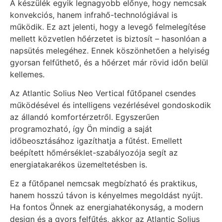
A készülék egyik legnagyobb előnye, hogy nemcsak
konvekciós, hanem infrahő-technológiával is
működik. Ez azt jelenti, hogy a levegő felmelegítése
mellett közvetlen hőérzetet is biztosít – hasonlóan a
napsütés melegéhez. Ennek köszönhetően a helyiség
gyorsan felfűthető, és a hőérzet már rövid időn belül
kellemes.
Az Atlantic Solius Neo Vertical fűtőpanel csendes
működésével és intelligens vezérlésével gondoskodik
az állandó komfortérzetről. Egyszerűen
programozható, így Ön mindig a saját
időbeosztásához igazíthatja a fűtést. Emellett
beépített hőmérséklet-szabályozója segít az
energiatakarékos üzemeltetésben is.
Ez a fűtőpanel nemcsak megbízható és praktikus,
hanem hosszú távon is kényelmes megoldást nyújt.
Ha fontos Önnek az energiahatékonyság, a modern
design és a gyors felfűtés, akkor az Atlantic Solius