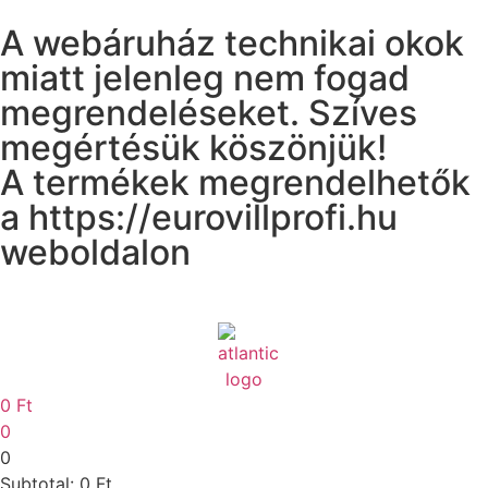
A webáruház technikai okok
miatt jelenleg nem fogad
megrendeléseket. Szíves
megértésük köszönjük!
A termékek megrendelhetők
a https://eurovillprofi.hu
weboldalon
0
Ft
0
0
Subtotal:
0
Ft