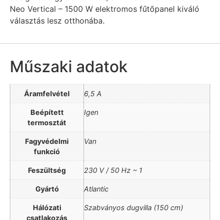
Neo Vertical – 1500 W elektromos fűtőpanel kiváló
választás lesz otthonába.
Műszaki adatok
Áramfelvétel
6,5 A
Beépített
Igen
termosztát
Fagyvédelmi
Van
funkció
Feszültség
230 V / 50 Hz ~ 1
Gyártó
Atlantic
Hálózati
Szabványos dugvilla (150 cm)
csatlakozás