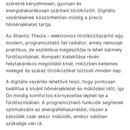
szeretné kényelmesen, gyorsan és
energiatakarékosan szárítani törölközőit. Digitális
vezérlésének köszönhetően mindig a precíz
hőmérsékletet tartja.
Az Atlantic Theola – elektromos törölközőszárító egy
modern, programozható fali radiátor, amely nemcsak
praktikus, de esztétikus kiegészítője is lehet bármely
fürdőszobának. Kompakt kialakítása révén
helytakarékos megoldást kínál, miközben kellemes
meleget és száraz törölközőket biztosít minden nap.
A digitális vezérlés lehetővé teszi, hogy pontosan
beállítsa a kívánt hőmérsékletet és működési időt, így
Ön mindig komfortos környezetbe léphet be a
fürdőszobában. A programozható funkciók segítenek
optimalizálni az energiafelhasználást, hiszen a
készülék csak akkor működik, amikor valóban
szüksége van rá.