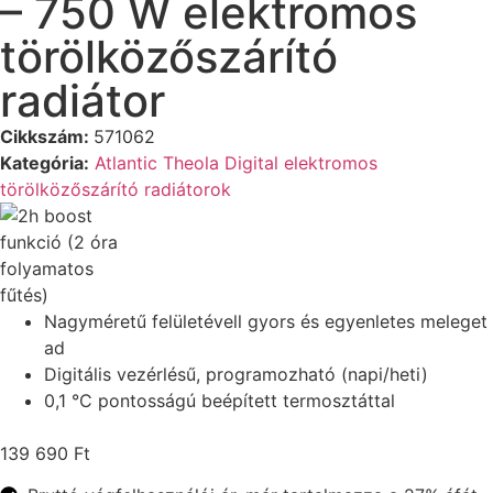
– 750 W elektromos
törölközőszárító
radiátor
Cikkszám:
571062
Kategória:
Atlantic Theola Digital elektromos
törölközőszárító radiátorok
Nagyméretű felületévell gyors és egyenletes meleget
ad
Digitális vezérlésű, programozható (napi/heti)
0,1 °C pontosságú beépített termosztáttal
139 690
Ft