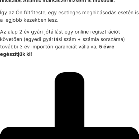
hivatalos Atlantic márkaszervizként is működik.
Így az Ön fűtőteste, egy esetleges meghibásodás esetén is
a legjobb kezekben lesz.
Az alap 2 év gyári jótállást egy online regisztrációt
követően (egyedi gyártási szám + számla sorszáma)
további 3 év importőri garanciát vállalva,
5 évre
egészítjük ki!