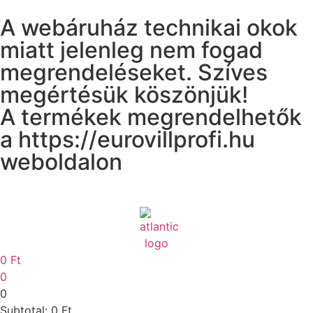
A webáruház technikai okok
miatt jelenleg nem fogad
megrendeléseket. Szíves
megértésük köszönjük!
A termékek megrendelhetők
a https://eurovillprofi.hu
weboldalon
0
Ft
0
0
Subtotal:
0
Ft