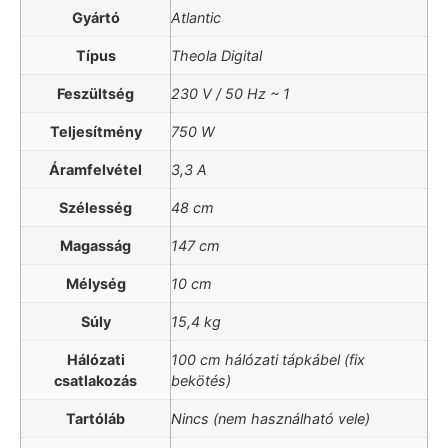
Gyártó
Atlantic
Típus
Theola Digital
Feszültség
230 V / 50 Hz ~ 1
Teljesítmény
750 W
Áramfelvétel
3,3 A
Szélesség
48 cm
Magasság
147 cm
Mélység
10 cm
Súly
15,4 kg
Hálózati
100 cm hálózati tápkábel (fix
csatlakozás
bekötés)
Tartóláb
Nincs (nem használható vele)