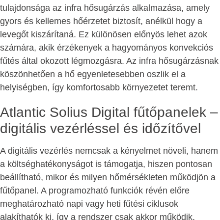
tulajdonsága az infra hősugárzás alkalmazása, amely
gyors és kellemes hőérzetet biztosít, anélkül hogy a
levegőt kiszárítaná. Ez különösen előnyös lehet azok
számára, akik érzékenyek a hagyományos konvekciós
fűtés által okozott légmozgásra. Az infra hősugárzásnak
köszönhetően a hő egyenletesebben oszlik el a
helyiségben, így komfortosabb környezetet teremt.
Atlantic Solius Digital fűtőpanelek –
digitális vezérléssel és időzítővel
A digitális vezérlés nemcsak a kényelmet növeli, hanem
a költséghatékonyságot is támogatja, hiszen pontosan
beállítható, mikor és milyen hőmérsékleten működjön a
fűtőpanel. A programozható funkciók révén előre
meghatározható napi vagy heti fűtési ciklusok
alakíthatók ki, így a rendszer csak akkor működik,