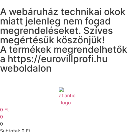
A webáruház technikai okok
miatt jelenleg nem fogad
megrendeléseket. Szíves
megértésük köszönjük!
A termékek megrendelhetők
a https://eurovillprofi.hu
weboldalon
0
Ft
0
0
Subtotal:
0
Ft