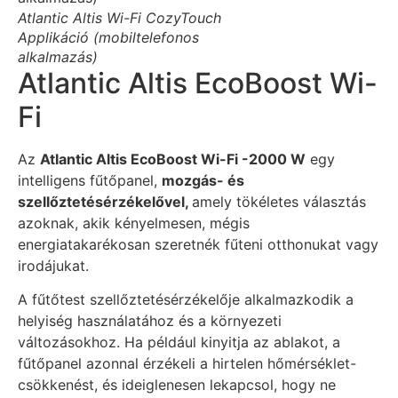
Atlantic Altis Wi-Fi CozyTouch
Applikáció (mobiltelefonos
alkalmazás)
Atlantic Altis EcoBoost Wi-
Fi
Az
Atlantic Altis EcoBoost Wi-Fi -2000 W
egy
intelligens fűtőpanel,
mozgás- és
szellőztetésérzékelővel,
amely tökéletes választás
azoknak, akik kényelmesen, mégis
energiatakarékosan szeretnék fűteni otthonukat vagy
irodájukat.
A fűtőtest szellőztetésérzékelője alkalmazkodik a
helyiség használatához és a környezeti
változásokhoz. Ha például kinyitja az ablakot, a
fűtőpanel azonnal érzékeli a hirtelen hőmérséklet-
csökkenést, és ideiglenesen lekapcsol, hogy ne