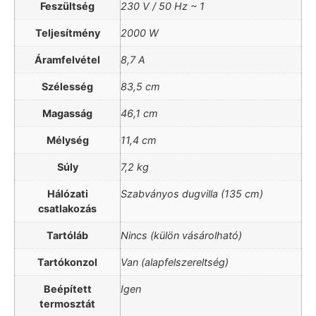
Feszültség
230 V / 50 Hz ~ 1
Teljesítmény
2000 W
Áramfelvétel
8,7 A
Szélesség
83,5 cm
Magasság
46,1 cm
Mélység
11,4 cm
Súly
7,2 kg
Hálózati
Szabványos dugvilla (135 cm)
csatlakozás
Tartóláb
Nincs (külön vásárolható)
Tartókonzol
Van (alapfelszereltség)
Beépített
Igen
termosztát