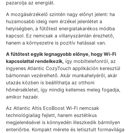
pazarolja az energiát.
A mozgásérzékelő szintén nagy előnyt jelent: ha
huzamosabb ideig nem érzékel jelenlétet a
helyiségben, a fűtőtest energiatakarékos módba
kapcsol. Ez nemcsak a villanyszámlán érezhető,
hanem a környezetre is pozitív hatással van.
A fűtőtest egyik legnagyobb előnye, hogy Wi-Fi
kapcsolattal rendelkezik,
így mobiltelefonról, az
ingyenes Atlantic CozyTouch applikáción keresztül
bárhonnan vezérelhető. Akár munkahelyéről, akár
utazás közben is beállíthatja az otthoni
hőmérsékletet, így mindig kellemes meleg fogadja,
amikor hazaér.
Az Atlantic Altis EcoBoost Wi-Fi nemcsak
technológiailag fejlett, hanem esztétikus
megjelenésével is könnyedén illeszkedik bármilyen
enteriőrbe. Kompakt mérete és letisztult formavilága