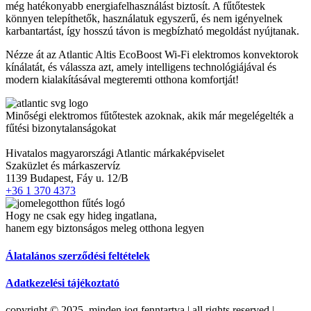
még hatékonyabb energiafelhasználást biztosít. A fűtőtestek
könnyen telepíthetők, használatuk egyszerű, és nem igényelnek
karbantartást, így hosszú távon is megbízható megoldást nyújtanak.
Nézze át az Atlantic Altis EcoBoost Wi-Fi elektromos konvektorok
kínálatát, és válassza azt, amely intelligens technológiájával és
modern kialakításával megteremti otthona komfortját!
Minőségi elektromos fűtőtestek azoknak, akik már megelégelték a
fűtési bizonytalanságokat
Hivatalos magyarországi Atlantic márkaképviselet
Szaküzlet és márkaszervíz
1139 Budapest, Fáy u. 12/B
+36 1 370 4373
Hogy ne csak egy hideg ingatlana,
hanem egy biztonságos meleg otthona legyen
Álatalános szerződési feltételek
Adatkezelési tájékoztató
copyright © 2025. minden jog fenntartva | all rights reserved |