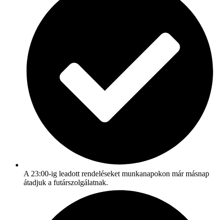
A 23:00-ig leadott rendeléseket munkanapokon már másnap
átadjuk a futárszolgálatnak.