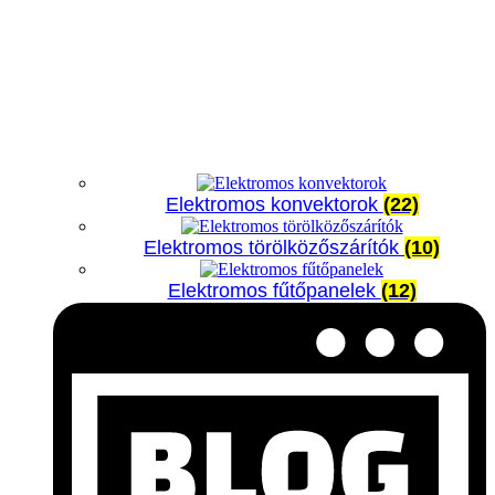
Elektromos konvektorok
(22)
Elektromos törölközőszárítók
(10)
Elektromos fűtőpanelek
(12)