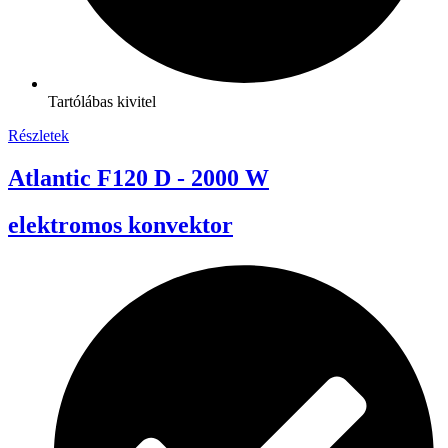
Tartólábas kivitel
Részletek
Atlantic F120 D - 2000 W
elektromos konvektor