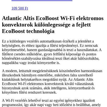
109 500
Ft
Atlantic Altis EcoBoost Wi-Fi elektromos
konvektorok különlegessége a fejlett
EcoBoost technológia
Ez a különleges vezérlés automatikusan érzékeli a jelenlétet a
helyiségben, és ehhez igazítja a fűtési teljesítményt. Ez nemcsak
kényelmesebbé, hanem gazdaságosabbá is teszi a használatukat. A
fűtőtest csendes működése, gyors felfűtési képessége és pontos
hőmérséklet-szabályozása ideálissá teszi őket akár hálószobákba,
nappalikba vagy irodai környezetbe is.
A modern, letisztult megjelenésüknek köszönhetően harmonikusan
illeszkednek bármilyen enteriőrbe, miközben falra szerelhető
kialakításuk helytakarékos megoldást nyújt. Az Atlantic Altis
EcoBoost Wi-Fi elektromos konvektorok kiváló választásnak
bizonyulnak azok számára, akik intelligens, környezetbarát és
kényelmes fűtési rendszert keresnek.
A Wi-Fi vezérlés lehetővé teszi az egyéni igényekhez igazított
programozást, így akár napi vagy heti időzítést is beállíthat, amely