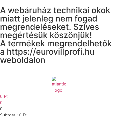
A webáruház technikai okok
miatt jelenleg nem fogad
megrendeléseket. Szíves
megértésük köszönjük!
A termékek megrendelhetők
a https://eurovillprofi.hu
weboldalon
0
Ft
0
0
Subtotal:
0
Ft