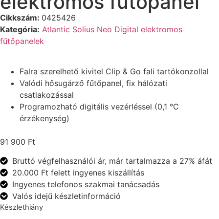
elektromos fűtőpanel
Cikkszám:
0425426
Kategória:
Atlantic Solius Neo Digital elektromos
fűtőpanelek
Falra szerelhető kivitel Clip & Go fali tartókonzollal
Valódi hősugárző fűtőpanel, fix hálózati
csatlakozással
Programozható digitális vezérléssel (0,1 °C
érzékenység)
91 900
Ft
Bruttó végfelhasználói ár, már tartalmazza a 27% áfát
20.000 Ft felett ingyenes kiszállítás
Ingyenes telefonos szakmai tanácsadás
Valós idejű készletinformáció
Készlethiány