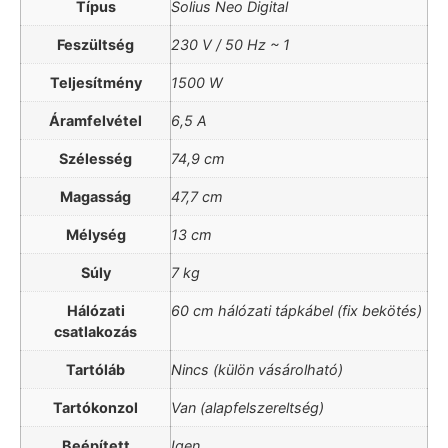
Típus
Solius Neo Digital
Feszültség
230 V / 50 Hz ~ 1
Teljesítmény
1500 W
Áramfelvétel
6,5 A
Szélesség
74,9 cm
Magasság
47,7 cm
Mélység
13 cm
Súly
7 kg
Hálózati
60 cm hálózati tápkábel (fix bekötés)
csatlakozás
Tartóláb
Nincs (külön vásárolható)
Tartókonzol
Van (alapfelszereltség)
Beépített
Igen