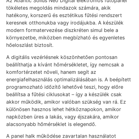
Az Atlantic Solius Neo Digital elektromos fűtőpanel
tökéletes megoldás mindazok számára, akik
hatékony, korszerű és esztétikus fűtési rendszert
keresnek otthonukba vagy irodájukba. A készülék
modern formatervezése diszkréten simul bele a
környezetbe, miközben megbízható és egyenletes
hőeloszlást biztosít.
A digitális vezérlésnek köszönhetően pontosan
beállíthatja a kívánt hőmérsékletet, így nemcsak a
komfortérzetet növeli, hanem segít az
energiafelhasználás optimalizálásában is. A beépített
programozható időzítő lehetővé teszi, hogy előre
beállítsa a fűtési ciklusokat – így a készülék csak
akkor működik, amikor valóban szükség van rá. Ez
különösen hasznos lehet hétköznapokon, amikor
napközben üres a lakás, vagy éjszakára, amikor
alacsonyabb hőmérséklet is elegendő.
A panel halk működése zavartalan használatot