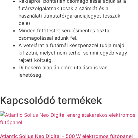
Raklapról, bontatlan csomagolással adjuk át a
futárszolgálatnak (csak a számlát és a
használati útmutató/garanciajegyet tesszük
bele)
Minden fűtőtestet sérülésmentes tiszta
csomagolással adunk fel.
A vételárat a futárnál készpénzzel tudja majd
kifizetni, melyet nem terhel semmi egyéb vagy
rejtett költség.
Díjbekérő alapján előre utalásra is van
lehetőség.
Kapcsolódó termékek
Atlantic Solius Neo Digital – 500 W elektromos fűtőpanel